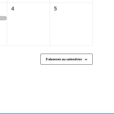
0
0
4
5
évènement,
évènement,
,
S’abonner au calendrier