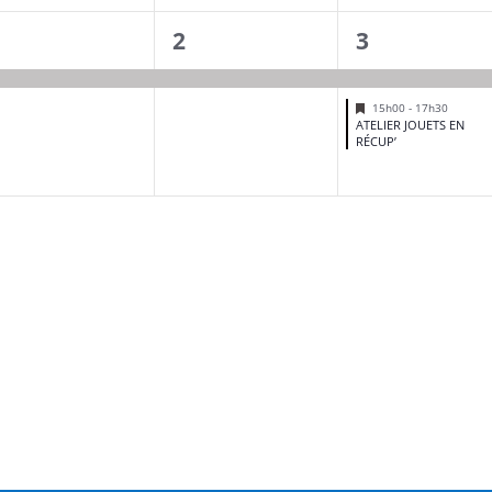
1
2
1
2
3
évènement,
évènement,
évènements
Mis
15h00
-
17h30
en
ATELIER JOUETS EN
avant
RÉCUP’