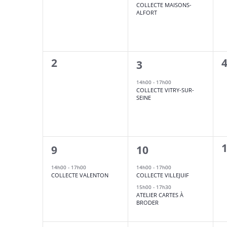
COLLECTE MAISONS-
ALFORT
0
0
2
1
3
évènement,
évènement,
14h00
-
17h00
COLLECTE VITRY-SUR-
SEINE
0
1
2
9
10
évènement,
évènements,
14h00
-
17h00
14h00
-
17h00
COLLECTE VALENTON
COLLECTE VILLEJUIF
15h00
-
17h30
ATELIER CARTES À
BRODER