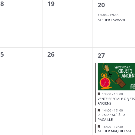
0
18
19
1
20
évènement,
évènement,
évènement,
15h00
-
17h30
ATELIER TAWASHI
0
25
26
3
27
évènement,
évènement,
évènements
Mis
13h00
-
18h00
en
VENTE SPÉCIALE OBJET
avant
ANCIENS
Mis
14h00
-
17h00
en
REPAIR CAFÉ À LA
avant
PAGAILLE
Mis
15h00
-
17h30
en
ATELIER MAQUILLAGE
avant