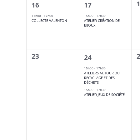
0
1
1
16
17
évènement,
évènement,
14h00
-
17h00
15h00
-
17h30
COLLECTE VALENTON
ATELIER CRÉATION DE
BIJOUX
0
0
23
2
24
évènement,
évènements,
15h00
-
17h30
ATELIERS AUTOUR DU
RECYCLAGE ET DES
DÉCHETS
15h00
-
17h30
ATELIER JEUX DE SOCIÉTÉ