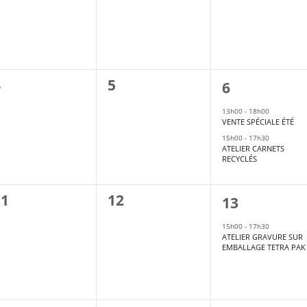
0
4
5
2
6
évènement,
évènement,
évènements
13h00
-
18h00
VENTE SPÉCIALE ÉTÉ
15h00
-
17h30
ATELIER CARNETS
RECYCLÉS
0
11
12
1
13
évènement,
évènement,
évènement,
15h00
-
17h30
ATELIER GRAVURE SUR
EMBALLAGE TETRA PAK