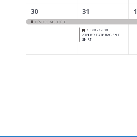
1
2
1
30
31
évènement,
évènements,
DÉSTOCKAGE D’ÉTÉ
Mis
en
Mis
15h00
-
17h30
avant
en
ATELIER TOTE BAG EN T-
avant
SHIRT