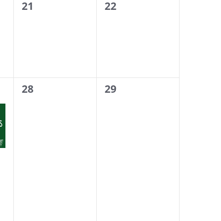
0
0
21
22
évènement,
évènement,
0
0
28
29
évènement,
évènement,
,
S