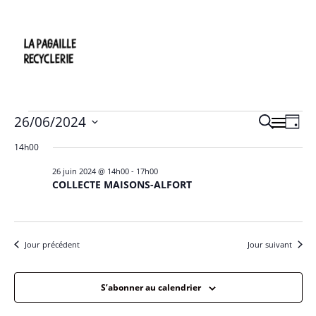
Évènements
Recher
26/06/2024
Recherche
Nav
Jour
et
for
Sélectionnez
de
14h00
une
naviga
26
date.
de
26 juin 2024 @ 14h00
-
17h00
vue
juin
COLLECTE MAISONS-ALFORT
vues
2024
Év
Évène
Jour précédent
Jour suivant
S’abonner au calendrier