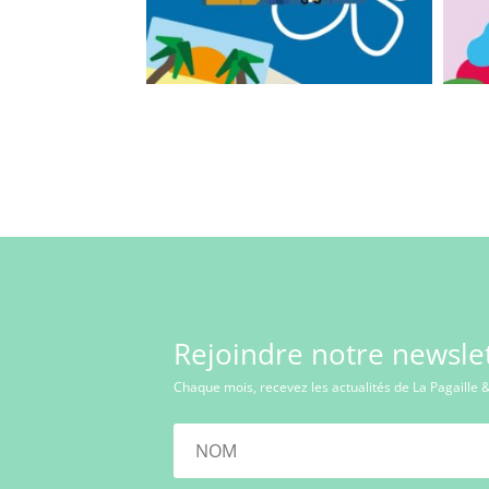
Rejoindre notre newslet
Chaque mois, recevez les actualités de La Pagaille &