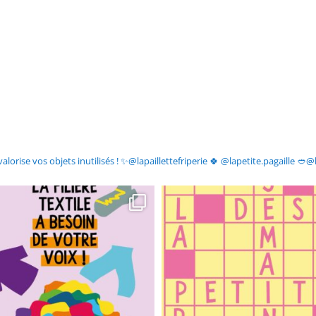
valorise vos objets inutilisés !
✨@lapaillettefriperie
🍀 @lapetite.pagaille
🥙@l