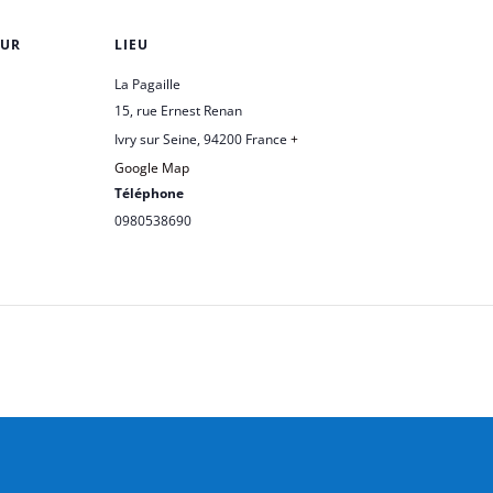
EUR
LIEU
La Pagaille
15, rue Ernest Renan
Ivry sur Seine
,
94200
France
+
Google Map
Téléphone
0980538690