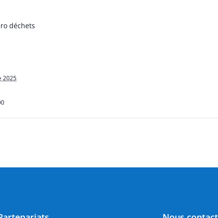
éro déchets
e 2025
00
Partenariats
Nous contact