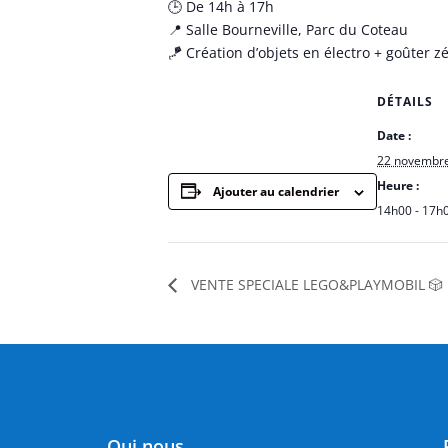
🕒 De 14h à 17h
📍
Salle Bourneville, Parc du Coteau
🪁
Création d’objets en électro + goûter z
DÉTAILS
Date :
22 novembr
Heure :
Ajouter au calendrier
14h00 - 17h
VENTE SPECIALE LEGO&PLAYMOBIL 🎲
Qui nous